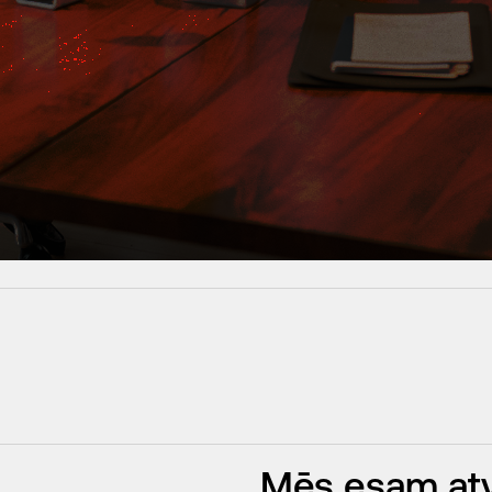
Mēs esam atvē