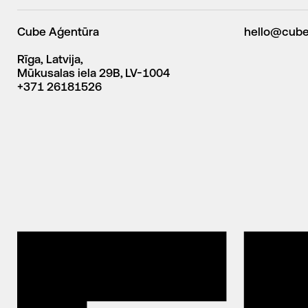
Cube Aģentūra
hello@cube
Rīga, Latvija,
Mūkusalas iela 29B, LV-1004
+371 26181526