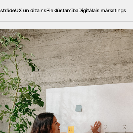
zstrāde
UX un dizains
Piekļūstamība
Digitālais mārketings