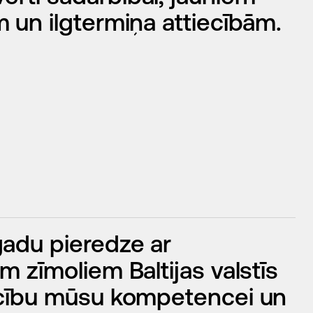
m un ilgtermiņa attiecībām.
gadu pieredze ar
m zīmoliem Baltijas valstīs
ticību mūsu kompetencei un