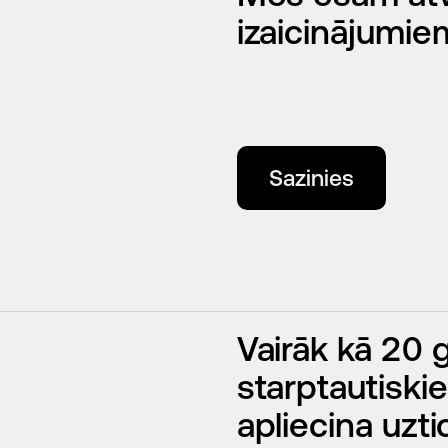
izaicinājumie
Sazinies
Vairāk kā 20 
starptautiskie
apliecina uz