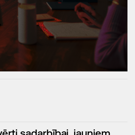
rti sadarbībai, jauniem