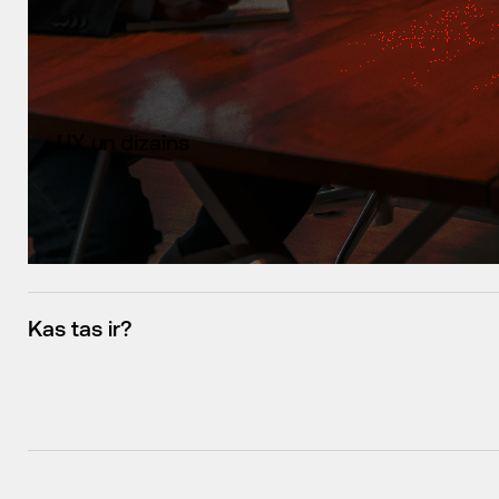
UX un dizains
Kas tas ir?