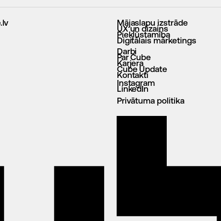
.lv
Mājaslapu izstrāde
UX un dizains
Piekļūstamība
Digitālais mārketings
Darbi
Par Cube
Karjera
Cube Update
Kontakti
Instagram
LinkedIn
Privātuma politika