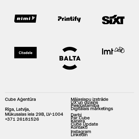
Cube Aģentūra
Mājaslapu izstrāde
UX un dizains
Piekļūstamība
Digitālais mārketings
Rīga, Latvija,
Mūkusalas iela 29B, LV-1004
Darbi
Par Cube
+371 26181526
Karjera
Cube Update
Kontakti
Instagram
LinkedIn